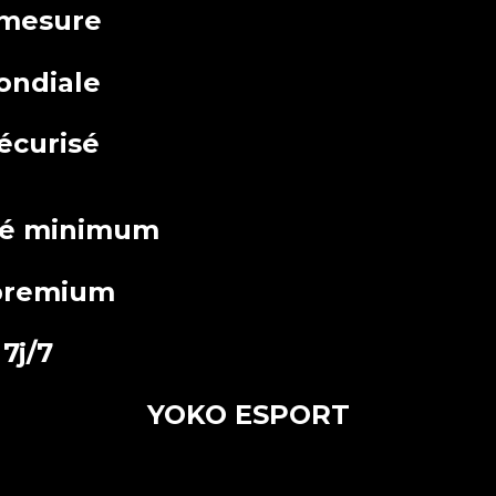
 mesure
ondiale
écurisé
té minimum
premium
7j/7
YOKO ESPORT