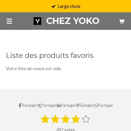
Large choix
Passer
au
CHEZ YOKO
contenu
principal
Liste des produits favoris
Votre liste de voeux est vide.
Partager
Partager
Partager
Épingler
Partager
1
2
3
4
5
E
É
n
é
é
é
é
é
v
v
347 votes