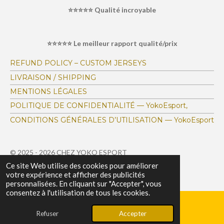
i
i
i
i
i
'
⭐⭐⭐⭐⭐ Qualité incroyable
é
t
l
l
l
l
l
v
i
a
e
e
e
e
e
o
l
⭐⭐⭐⭐⭐ Le meilleur rapport qualité/prix
s
s
s
s
u
n
a
:
t
REFUND POLICY – CUSTOM JERSEYS
i
4
LIVRAISON / SHIPPING
o
.
n
MENTIONS LÉGALES
1
POLITIQUE DE CONFIDENTIALITÉ — YokoEsport,
6
CONDITIONS GÉNÉRALES D’UTILISATION — YokoEsport
7
1
4
© 2025 - 2026 CHEZ YOKO ESPORT
6
Ce site Web utilise des cookies pour améliorer
Propulsé par
Webador
votre expérience et afficher des publicités
9
personnalisées. En cliquant sur "Accepter", vous
7
consentez à l'utilisation de tous les cookies.
4
0
Refuser
Accepter
E-mail