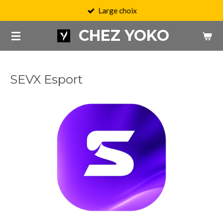
Large choix
Passer
au
CHEZ YOKO
contenu
principal
SEVX Esport