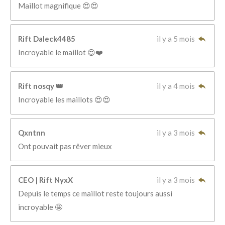
Maillot magnifique 😍😍
Rift Daleck4485
il y a 5 mois
Incroyable le maillot 😍❤️
Rift nosqy 👑
il y a 4 mois
Incroyable les maillots 😍😍
Qxntnn
il y a 3 mois
Ont pouvait pas rêver mieux
CEO | Rift NyxX
il y a 3 mois
Depuis le temps ce maillot reste toujours aussi
incroyable 🤩