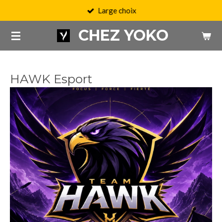
Large choix
Passer
au
CHEZ YOKO
contenu
principal
HAWK Esport