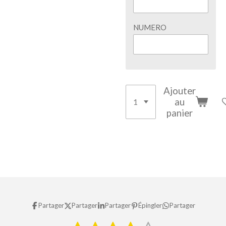
NUMERO
Ajouter
au
panier
Partager
Partager
Partager
Épingler
Partager
E