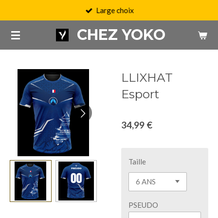
Large choix
Passer
au
CHEZ YOKO
contenu
principal
LLIXHAT
Esport
34,99 €
Taille
PSEUDO