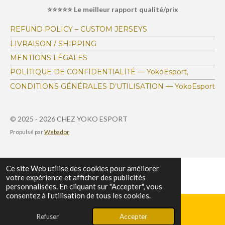
e
e
e
e
e
o
l
⭐⭐⭐⭐⭐ Le meilleur rapport qualité/prix
s
s
s
s
u
n
a
:
t
REFUND POLICY – CUSTOM JERSEYS
i
4
LIVRAISON / SHIPPING
o
.
n
MENTIONS LÉGALES
1
POLITIQUE DE CONFIDENTIALITÉ — YokoEsport,
6
CONDITIONS GÉNÉRALES D’UTILISATION — YokoEsport
7
1
4
© 2025 - 2026 CHEZ YOKO ESPORT
6
Propulsé par
Webador
9
7
4
Ce site Web utilise des cookies pour améliorer
votre expérience et afficher des publicités
0
personnalisées. En cliquant sur "Accepter", vous
6
consentez à l'utilisation de tous les cookies.
3
4
Refuser
Accepter
E-mail