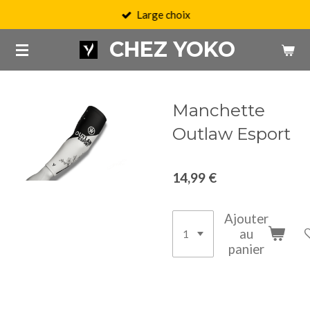
Large choix
Passer
au
CHEZ YOKO
contenu
principal
Manchette
Outlaw Esport
14,99 €
Ajouter
au
panier