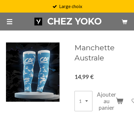
Large choix
Passer
au
CHEZ YOKO
contenu
principal
Manchette
Australe
14,99 €
Ajouter
au
panier