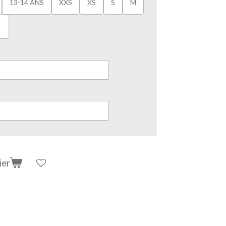
13-14 ANS
XXS
XS
S
M
L
ier