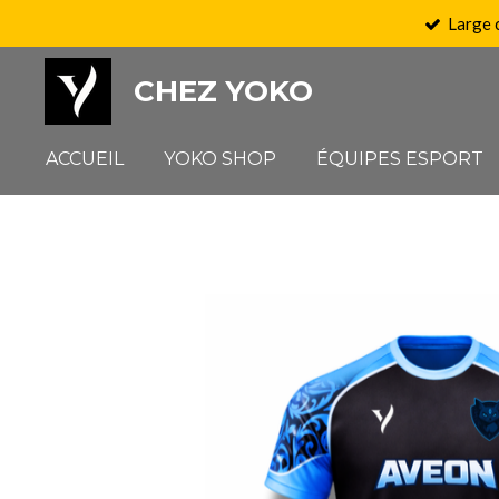
Large 
Passer
au
CHEZ YOKO
contenu
principal
ACCUEIL
YOKO SHOP
ÉQUIPES ESPORT