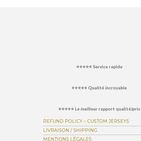
É
v
a
l
⭐⭐⭐⭐⭐
Service rapide
u
a
⭐⭐⭐⭐⭐ Qualité incroyable
t
i
o
⭐⭐⭐⭐⭐ Le meilleur rapport qualité/prix
n
:
REFUND POLICY – CUSTOM JERSEYS
4
LIVRAISON / SHIPPING
.
MENTIONS LÉGALES