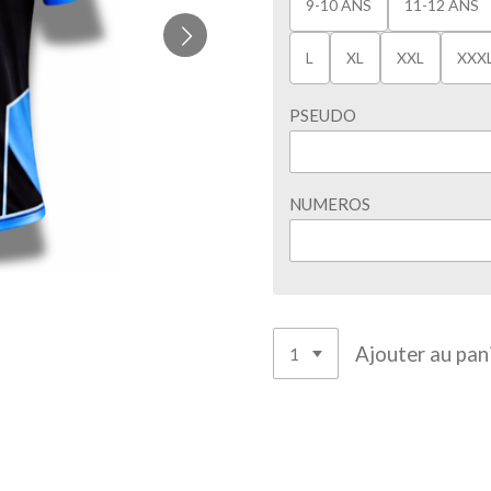
9-10 ANS
11-12 ANS
L
XL
XXL
XXX
PSEUDO
NUMEROS
Ajouter au pan