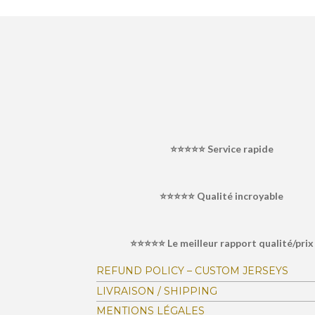
É
v
a
l
⭐⭐⭐⭐⭐
Service rapide
u
a
⭐⭐⭐⭐⭐ Qualité incroyable
t
i
o
⭐⭐⭐⭐⭐ Le meilleur rapport qualité/prix
n
:
REFUND POLICY – CUSTOM JERSEYS
4
LIVRAISON / SHIPPING
.
MENTIONS LÉGALES