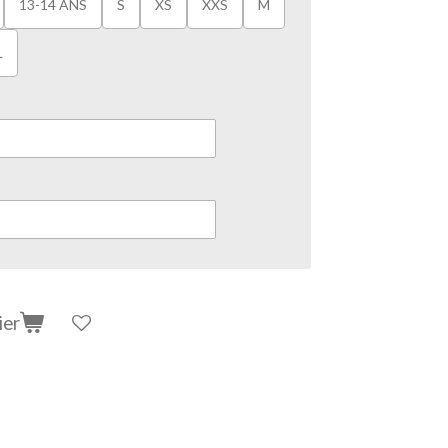
13-14 ANS
S
XS
XXS
M
L
ier