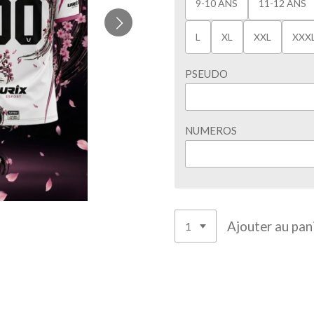
9-10 ANS
11-12 ANS
L
XL
XXL
XXX
PSEUDO
NUMEROS
Ajouter au pan