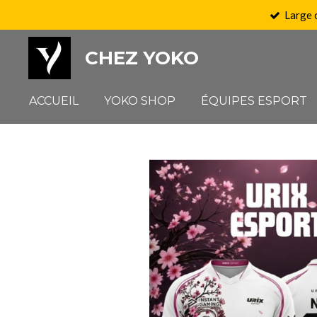
Large 
Passer
au
CHEZ YOKO
contenu
principal
ACCUEIL
YOKO SHOP
ÉQUIPES ESPORT