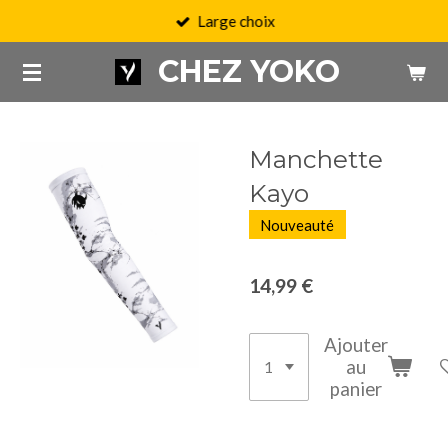
Large choix
Passer
au
CHEZ YOKO
contenu
principal
Manchette
Kayo
Nouveauté
14,99 €
Ajouter
au
panier