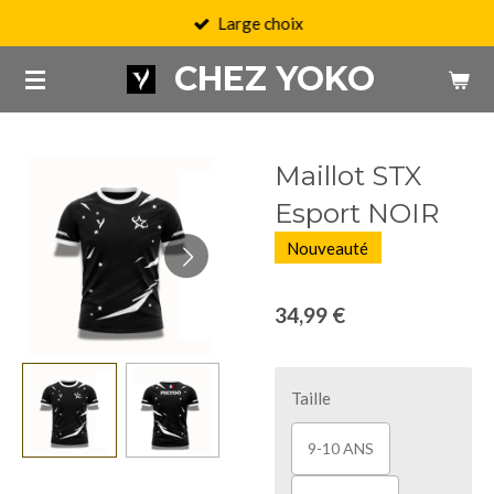
Large choix
Passer
au
CHEZ YOKO
contenu
principal
Maillot STX
Esport NOIR
Nouveauté
34,99 €
Taille
9-10 ANS