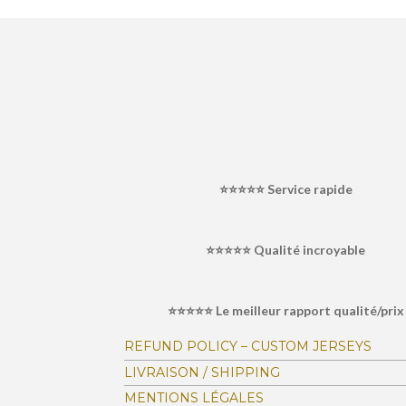
É
v
a
l
⭐⭐⭐⭐⭐
Service rapide
u
a
⭐⭐⭐⭐⭐ Qualité incroyable
t
i
o
⭐⭐⭐⭐⭐ Le meilleur rapport qualité/prix
n
:
REFUND POLICY – CUSTOM JERSEYS
4
LIVRAISON / SHIPPING
.
MENTIONS LÉGALES