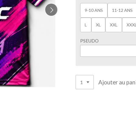
9-10 ANS
11-12 ANS
L
XL
XXL
XXX
PSEUDO
Ajouter au pan