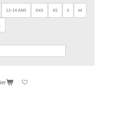
13-14 ANS
XXS
XS
S
M
L
ier