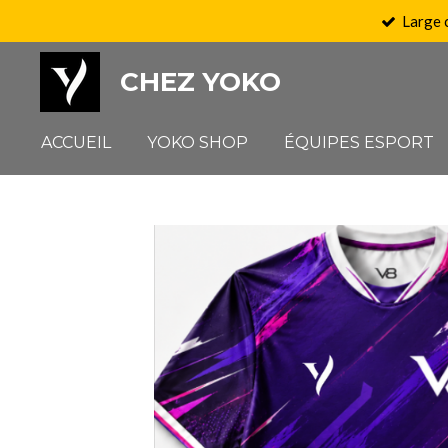
Large 
Passer
au
CHEZ YOKO
contenu
principal
ACCUEIL
YOKO SHOP
ÉQUIPES ESPORT