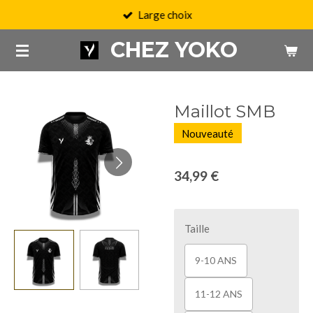
Large choix
Passer
au
CHEZ YOKO
contenu
principal
Maillot SMB
Nouveauté
34,99 €
Taille
9-10 ANS
11-12 ANS