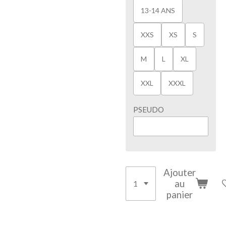
13-14 ANS
XXS
XS
S
M
L
XL
XXL
XXXL
PSEUDO
Ajouter
au
panier