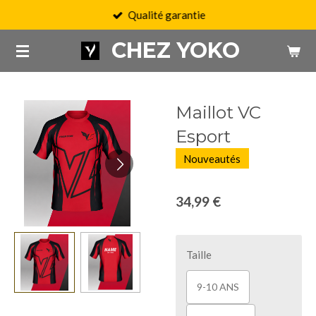
Qualité garantie
Passer
au
CHEZ YOKO
contenu
principal
Maillot VC
Esport
Nouveautés
34,99 €
Taille
9-10 ANS