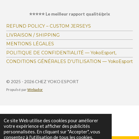
i
a
e
e
e
e
e
o
l
⭐⭐⭐⭐⭐ Le meilleur rapport qualité/prix
s
s
s
s
u
n
a
:
t
REFUND POLICY – CUSTOM JERSEYS
i
4
LIVRAISON / SHIPPING
o
.
n
MENTIONS LÉGALES
1
POLITIQUE DE CONFIDENTIALITÉ — YokoEsport,
6
CONDITIONS GÉNÉRALES D’UTILISATION — YokoEsport
7
1
4
© 2025 - 2026 CHEZ YOKO ESPORT
6
Propulsé par
Webador
9
7
4
0
Ce site Web utilise des cookies pour améliorer
votre expérience et afficher des publicités
6
personnalisées. En cliquant sur "Accepter", vous
3
consentez à l'utilisation de tous les cookies.