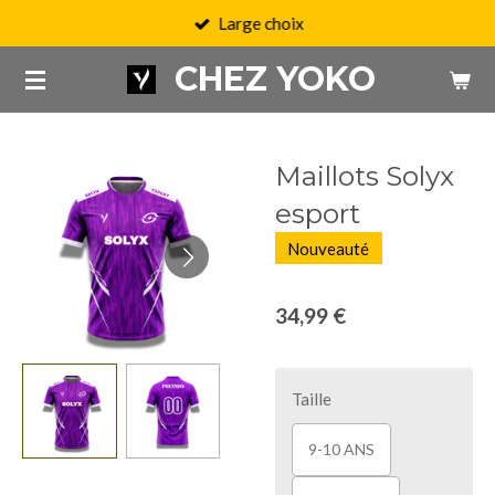
Large choix
Passer
au
CHEZ YOKO
contenu
principal
Maillots Solyx
esport
Nouveauté
34,99 €
Taille
9-10 ANS