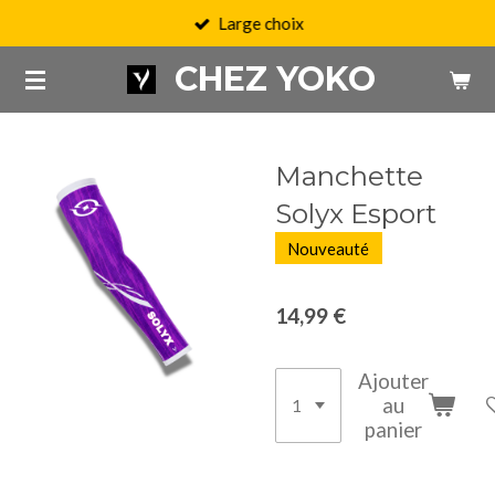
Large choix
Passer
au
CHEZ YOKO
contenu
principal
Manchette
Solyx Esport
Nouveauté
14,99 €
Ajouter
au
panier