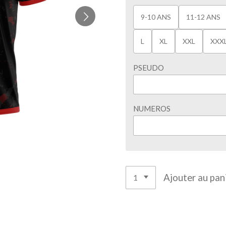
9-10 ANS
11-12 ANS
L
XL
XXL
XXX
PSEUDO
NUMEROS
Ajouter au pan