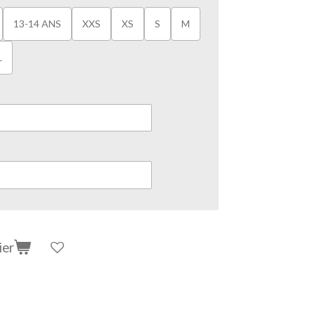
13-14 ANS
XXS
XS
S
M
L
ier