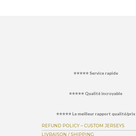
É
v
a
l
⭐⭐⭐⭐⭐
Service rapide
u
a
⭐⭐⭐⭐⭐ Qualité incroyable
t
i
o
⭐⭐⭐⭐⭐ Le meilleur rapport qualité/prix
n
:
REFUND POLICY – CUSTOM JERSEYS
4
LIVRAISON / SHIPPING