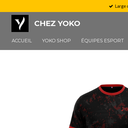
Large 
Passer
au
CHEZ YOKO
contenu
principal
ACCUEIL
YOKO SHOP
ÉQUIPES ESPORT