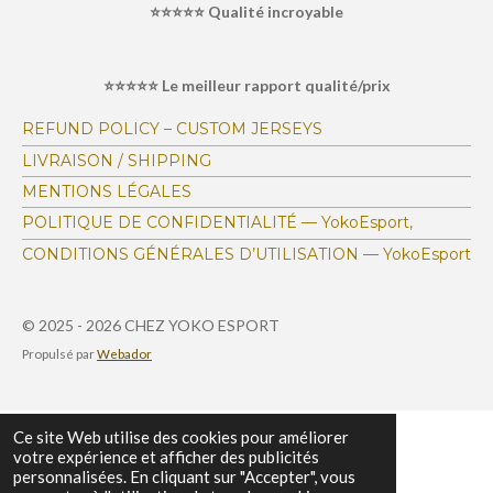
⭐⭐⭐⭐⭐ Qualité incroyable
é
t
l
l
l
l
l
v
i
a
e
e
e
e
e
o
l
⭐⭐⭐⭐⭐ Le meilleur rapport qualité/prix
s
s
s
s
u
n
a
:
t
REFUND POLICY – CUSTOM JERSEYS
i
4
LIVRAISON / SHIPPING
o
.
n
MENTIONS LÉGALES
1
POLITIQUE DE CONFIDENTIALITÉ — YokoEsport,
6
CONDITIONS GÉNÉRALES D’UTILISATION — YokoEsport
7
1
4
© 2025 - 2026 CHEZ YOKO ESPORT
6
Propulsé par
Webador
9
7
4
Ce site Web utilise des cookies pour améliorer
votre expérience et afficher des publicités
0
personnalisées. En cliquant sur "Accepter", vous
6