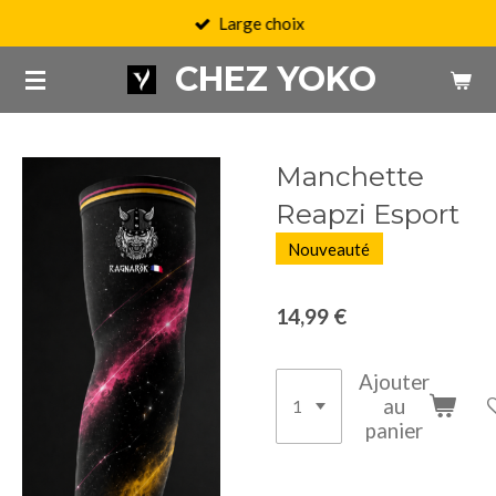
Large choix
Passer
au
CHEZ YOKO
contenu
principal
Manchette
Reapzi Esport
Nouveauté
14,99 €
Ajouter
au
panier