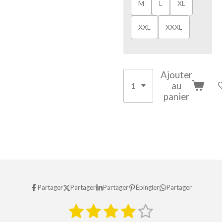
M
L
XL
XXL
XXXL
Ajouter
au
panier
Partager
Partager
Partager
Épingler
Partager
1
2
3
4
5
E
É
n
v