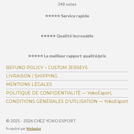
é
é
é
é
é
v
348 votes
o
a
t
t
t
t
t
y
l
⭐⭐⭐⭐⭐
Service rapide
e
o
o
o
o
o
r
u
l
i
i
i
i
i
a
'
⭐⭐⭐⭐⭐ Qualité incroyable
é
t
l
l
l
l
l
v
i
a
e
e
e
e
e
o
l
⭐⭐⭐⭐⭐ Le meilleur rapport qualité/prix
s
s
s
s
u
n
a
:
t
REFUND POLICY – CUSTOM JERSEYS
i
4
LIVRAISON / SHIPPING
o
.
n
MENTIONS LÉGALES
1
POLITIQUE DE CONFIDENTIALITÉ — YokoEsport,
6
CONDITIONS GÉNÉRALES D’UTILISATION — YokoEsport
3
7
9
© 2025 - 2026 CHEZ YOKO ESPORT
3
Propulsé par
Webador