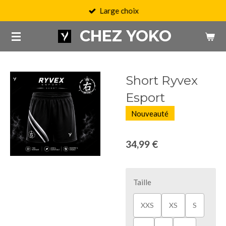
Large choix
Passer
au
CHEZ YOKO
contenu
principal
Short Ryvex
Esport
Nouveauté
34,99 €
Taille
XXS
XS
S