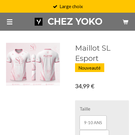
Large choix
Passer
au
CHEZ YOKO
contenu
principal
Maillot SL
Esport
Nouveauté
34,99 €
Taille
9-10 ANS