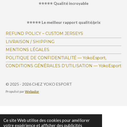
⭐⭐⭐⭐⭐ Qualité incroyable
é
t
l
l
l
l
l
v
i
a
e
e
e
e
e
o
l
⭐⭐⭐⭐⭐ Le meilleur rapport qualité/prix
s
s
s
s
u
n
a
:
t
REFUND POLICY – CUSTOM JERSEYS
i
4
LIVRAISON / SHIPPING
o
.
n
MENTIONS LÉGALES
1
POLITIQUE DE CONFIDENTIALITÉ — YokoEsport,
6
CONDITIONS GÉNÉRALES D’UTILISATION — YokoEsport
7
1
4
© 2025 - 2026 CHEZ YOKO ESPORT
6
Propulsé par
Webador
9
7
4
0
Ce site Web utilise des cookies pour améliorer
6
votre expérience et afficher des publicités