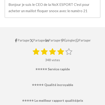
Bonjour je suis le CEO de la NoX ESPORT C’est pour
acheter un maillot floquer snoox avec le numéro 21
Partager
Partager
Partager
Épingler
Partager
1
2
3
4
5
E
É
n
é
é
é
é
é
v
v
348 votes
o
a
t
t
t
t
t
y
l
⭐⭐⭐⭐⭐
Service rapide
e
o
o
o
o
o
r
u
l
i
i
i
i
i
a
'
⭐⭐⭐⭐⭐ Qualité incroyable
é
t
l
l
l
l
l
v
i
a
e
e
e
e
e
o
l
⭐⭐⭐⭐⭐ Le meilleur rapport qualité/prix
s
s
s
s
u
n