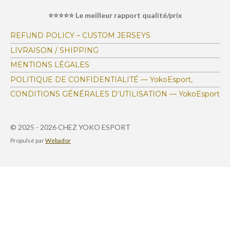
e
e
e
e
e
o
l
⭐⭐⭐⭐⭐ Le meilleur rapport qualité/prix
s
s
s
s
u
n
a
:
t
REFUND POLICY – CUSTOM JERSEYS
i
4
LIVRAISON / SHIPPING
o
.
n
MENTIONS LÉGALES
1
POLITIQUE DE CONFIDENTIALITÉ — YokoEsport,
6
CONDITIONS GÉNÉRALES D’UTILISATION — YokoEsport
3
7
9
© 2025 - 2026 CHEZ YOKO ESPORT
3
Propulsé par
Webador
1
0
3
4
4
8
3