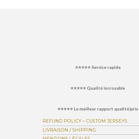
É
v
a
l
⭐⭐⭐⭐⭐
Service rapide
u
a
⭐⭐⭐⭐⭐ Qualité incroyable
t
i
o
⭐⭐⭐⭐⭐ Le meilleur rapport qualité/prix
n
:
REFUND POLICY – CUSTOM JERSEYS
4
LIVRAISON / SHIPPING
.
MENTIONS LÉGALES