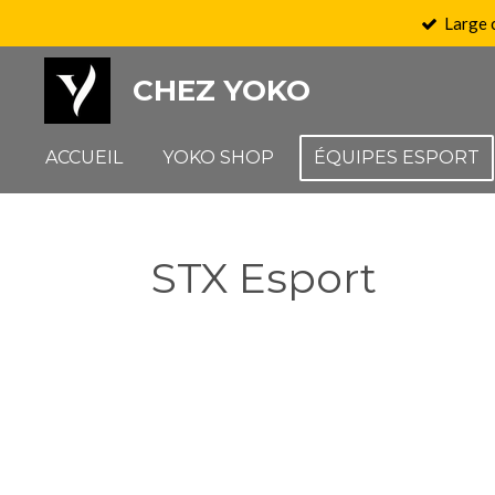
Large 
Passer
au
CHEZ YOKO
contenu
principal
ACCUEIL
YOKO SHOP
ÉQUIPES ESPORT
STX Esport