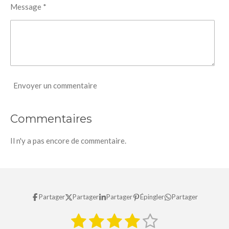
Message *
Envoyer un commentaire
Commentaires
Il n'y a pas encore de commentaire.
Partager
Partager
Partager
Épingler
Partager
1
2
3
4
5
E
É
n